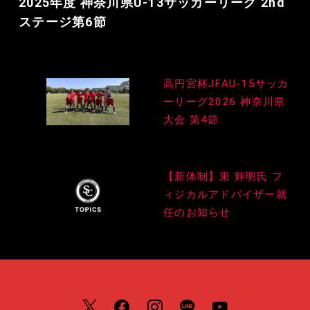
2025年度 神奈川県U-13サッカーリーグ 2nd
ステージ第6節
投
高円宮杯JFAU-15サッカ
稿
ーリーグ2026 神奈川県
ナ
大会 第4節
ビ
ゲ
【新体制】東 輝明氏 フ
ィジカルアドバイザー就
ー
任のお知らせ
シ
ョ
ン