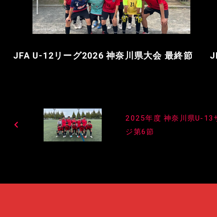
JFA U-12リーグ2026 神奈川県大会 最終節
J
投
2025年度 神奈川県U-1
稿
ジ第6節
ナ
ビ
ゲ
ー