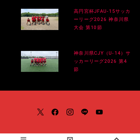
投
高円宮杯JFAU-15サッカ
稿
ーリーグ2026 神奈川県
ナ
大会 第10節
ビ
ゲ
神奈川県CJY（U-14）サ
ッカーリーグ2026 第4
ー
節
シ
ョ
ン